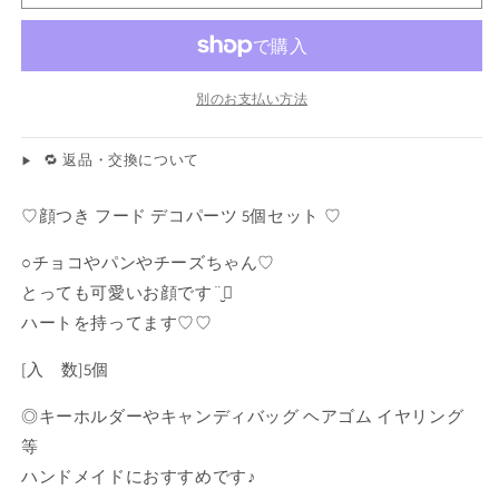
ツ
ツ
顔
顔
つ
つ
き
き
別のお支払い方法
フ
フ
ー
ー
🔁 返品・交換について
ド
ド
5
5
♡顔つき フード デコパーツ 5個セット ♡
個
個
セ
セ
○チョコやパンやチーズちゃん♡
ッ
ッ
とっても可愛いお顔です¨̮⃝
ト
ト
ハートを持ってます♡♡
チ
チ
ョ
ョ
[入 数]5個
コ
コ
◎キーホルダーやキャンディバッグ ヘアゴム イヤリング
パ
パ
ン
ン
等
ケ
ケ
ハンドメイドにおすすめです♪