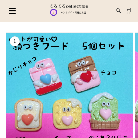
コンテ
ンツに
☰
🔍
🛒
進む
商品情
報にス
キップ