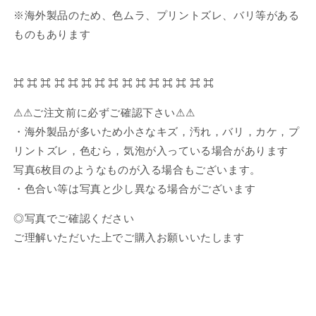
ー
ー
※海外製品のため、色ムラ、プリントズレ、バリ等がある
キ
キ
の
の
ものもあります
数
数
量
量
⌘ ⌘ ⌘ ⌘ ⌘ ⌘ ⌘ ⌘ ⌘ ⌘ ⌘ ⌘ ⌘ ⌘ ⌘
を
を
減
増
⚠︎⚠︎ご注文前に必ずご確認下さい⚠︎⚠︎
ら
や
・海外製品が多いため小さなキズ，汚れ，バリ，カケ，プ
す
す
リントズレ，色むら，気泡が入っている場合があります
写真6枚目のようなものが入る場合もございます。
・色合い等は写真と少し異なる場合がございます
◎写真でご確認ください
ご理解いただいた上でご購入お願いいたします