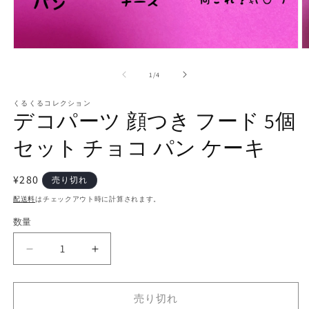
モ
ー
の
1
/
4
ダ
ル
で
くるくるコレクション
デコパーツ 顔つき フード 5個
メ
デ
セット チョコ パン ケーキ
ィ
ア
(1)
(2
を
通
¥280
売り切れ
開
常
配送料
はチェックアウト時に計算されます。
く
価
数量
格
デ
デ
コ
コ
パ
パ
売り切れ
ー
ー