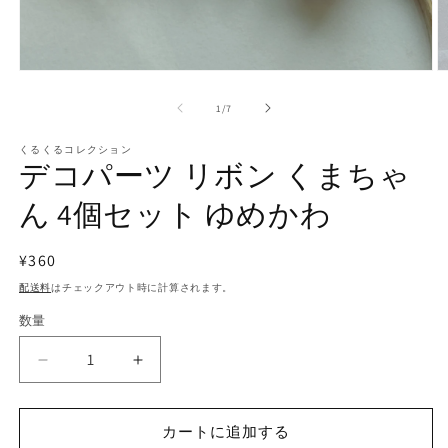
モ
ー
の
1
/
7
ダ
ル
で
くるくるコレクション
デコパーツ リボン くまちゃ
メ
デ
ん 4個セット ゆめかわ
ィ
ア
(1)
(2
を
通
¥360
開
常
配送料
はチェックアウト時に計算されます。
く
価
数量
格
デ
デ
コ
コ
パ
パ
カートに追加する
ー
ー