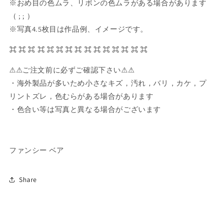
※おめ目の色ムラ、リボンの色ムラがある場合があります
数
数
（ ; ; ）
量
量
※写真4.5枚目は作品例、イメージです。
を
を
減
増
⌘ ⌘ ⌘ ⌘ ⌘ ⌘ ⌘ ⌘ ⌘ ⌘ ⌘ ⌘ ⌘ ⌘ ⌘
ら
や
す
す
⚠︎⚠︎ご注文前に必ずご確認下さい⚠︎⚠︎
・海外製品が多いため小さなキズ，汚れ，バリ，カケ，プ
リントズレ，色むらがある場合があります
・色合い等は写真と異なる場合がございます
ファンシー ベア
Share