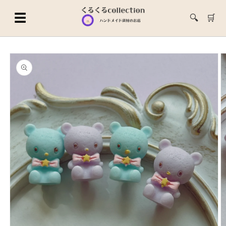
コンテ
ンツに
☰
🔍
🛒
進む
商品情
報にス
キップ